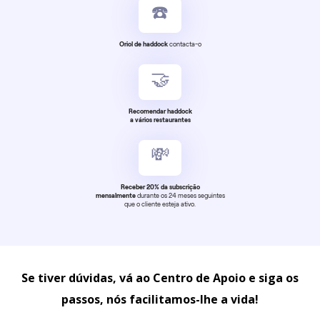
☎️
Oriol de haddock
contacta-o
🤝
Recomendar haddock
a vários restaurantes
💸
Receber 20% da subscrição
mensalmente
durante os 24 meses seguintes
que o cliente esteja ativo.
Se tiver dúvidas, vá ao Centro de Apoio e siga os
passos, nós facilitamos-lhe a vida!