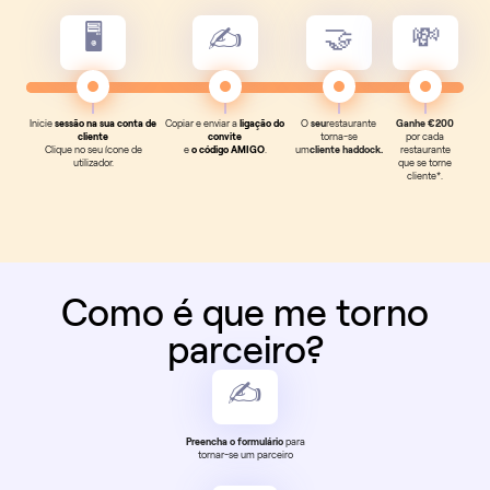
🖥️
✍️
🤝
💸
Inicie
sessão na sua conta de
Copiar e enviar a
ligação do
‍O
seu
restaurante
Ganhe €200
cliente
convite
torna-se
por cada
Clique no seu ícone de
e
o código AMIGO
.
‍um
cliente haddock.
restaurante
utilizador.
que se torne
cliente*.
Como é que me torno
parceiro?
✍️
Preencha o formulário
para
tornar-se um parceiro