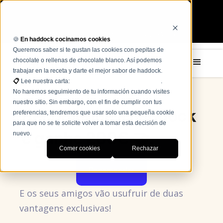
NOVIDADE: Agentes de IA para restauração Ver mais →
🍪
En haddock cocinamos cookies
Queremos saber si te gustan las cookies con pepitas de
chocolate o rellenas de chocolate blanco. Así podemos
trabajar en la receta y darte el mejor sabor de haddock.
📋
Lee nuestra carta:
Términos, condiciones y políticas
.
Você ajuda. Nós ajudamo-lo.
No haremos seguimiento de tu información cuando visites
nuestro sitio. Sin embargo, con el fin de cumplir con tus
Recomende a haddock
preferencias, tendremos que usar solo una pequeña cookie
para que no se te solicite volver a tomar esta decisión de
e ganhe 200€ 🤝.
nuevo.
Comer cookies
Rechazar
Recomendar
E os seus amigos vão usufruir de duas
vantagens exclusivas!